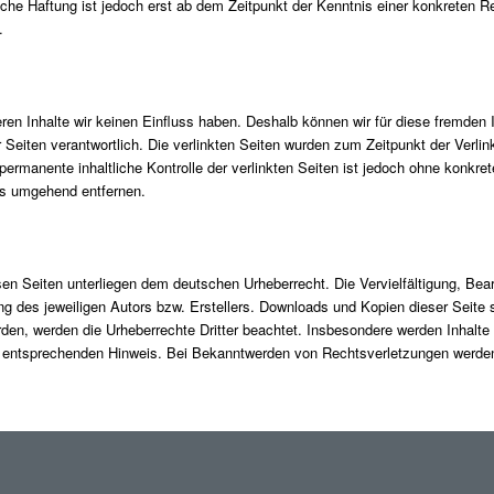
iche Haftung ist jedoch erst ab dem Zeitpunkt der Kenntnis einer konkreten
.
eren Inhalte wir keinen Einfluss haben. Deshalb können wir für diese fremden
der Seiten verantwortlich. Die verlinkten Seiten wurden zum Zeitpunkt der Ver
permanente inhaltliche Kontrolle der verlinkten Seiten ist jedoch ohne konkr
ks umgehend entfernen.
esen Seiten unterliegen dem deutschen Urheberrecht. Die Vervielfältigung, Bea
 des jeweiligen Autors bzw. Erstellers. Downloads und Kopien dieser Seite s
urden, werden die Urheberrechte Dritter beachtet. Insbesondere werden Inhalte
 entsprechenden Hinweis. Bei Bekanntwerden von Rechtsverletzungen werden 